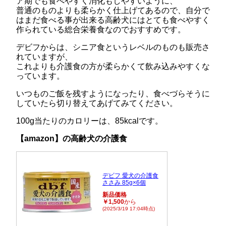
ア期でも食べやすく消化もしやすいように、
普通のものよりも柔らかく仕上げてあるので、自分で
はまだ食べる事が出来る高齢犬にはとても食べやすく
作られている総合栄養食なのでおすすめです。
デビフからは、シニア食というレベルのものも販売さ
れていますが、
これよりも介護食の方が柔らかくて飲み込みやすくな
っています。
いつものご飯を残すようになったり、食べづらそうに
していたら切り替えてあげてみてください。
100g当たりのカロリーは、85kcalです。
【amazon】の高齢犬の介護食
デビフ 愛犬の介護食
ささみ 85g×6個
新品価格
￥1,500
から
(2025/3/19 17:04時点)