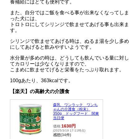
養補給にはとても便利です。
また、自分ではご飯を食べる事が出来なくなってしま
った犬には、
トロトロにしてシリンジで飲ませてあげる事も出来ま
す。
シリンジで飲ませてあげる時は、ぬるま湯を少し多め
にしてあげると飲みやすいようです。
水分量が多めの時は、どうしても飲んでいる量に対し
てカロリーは少なくなりますので、
こまめに飲ませてげると栄養をたっぷり取れます。
100gあたり、363kcalです。
【楽天】の高齢犬の介護食
森乳 ワンラック ワンち
ゃんの介護食（粉末）
350g ドッグフード 関東
当日便
1630円
価格:
(2025/3/19 17:11時点)
感想(34件)