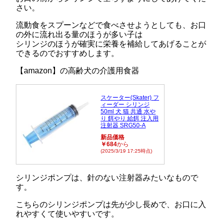
さい。
流動食をスプーンなどで食べさせようとしても、お口
の外に流れ出る量のほうが多い子は
シリンジのほうが確実に栄養を補給してあげることが
できるのでおすすめします。
【amazon】の高齢犬の介護用食器
スケーター(Skater) フ
ィーダー シリンジ
50ml 犬 猫 共通 水や
り 餌やり 給餌 注入用
注射器 SRG50-A
新品価格
￥684
から
(2025/3/19 17:25時点)
シリンジポンプは、針のない注射器みたいなもので
す。
こちらのシリンジポンプは先が少し長めで、お口に入
れやすくて使いやすいです。