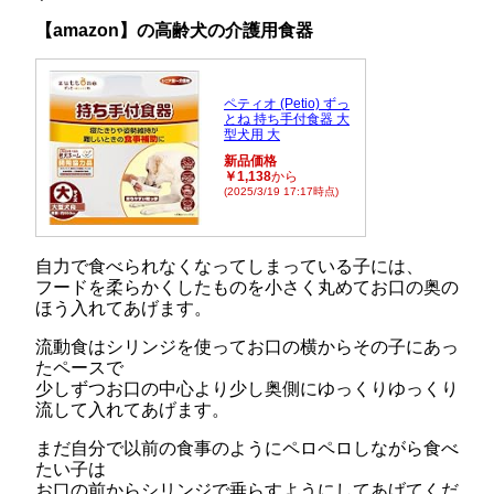
【amazon】の高齢犬の介護用食器
ペティオ (Petio) ずっ
とね 持ち手付食器 大
型犬用 大
新品価格
￥1,138
から
(2025/3/19 17:17時点)
自力で食べられなくなってしまっている子には、
フードを柔らかくしたものを小さく丸めてお口の奥の
ほう入れてあげます。
流動食はシリンジを使ってお口の横からその子にあっ
たペースで
少しずつお口の中心より少し奥側にゆっくりゆっくり
流して入れてあげます。
まだ自分で以前の食事のようにペロペロしながら食べ
たい子は
お口の前からシリンジで垂らすようにしてあげてくだ