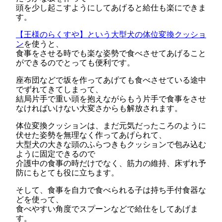
頭を少し起こすようにしてあげると給仕も楽にできま
す。
【王様のらくすや】という大型犬の体位変換クッショ
ン
を使うと、
食事をさせる時でも楽な姿勢で食べさせてあげること
ができるのでとっても便利です。
座布団などで坂を作ってあげても食べさせている途中
でずれてきてしまって、
結局片手で重い頭を抱えながらもう片手で食事をさせ
なければいけない大変さからも解放されます。
体位変換クッションは、まだ元気だったころのように
伏せた姿勢を無理なく作ってあげられて、
大型犬の大きな頭のふらつきもクッションで包み込む
ように固定できるので
介護中の食事の時だけでなく、筋力の維持、床ずれ予
防にもとても役に立ちます。
そして、食事を自力で食べられる子は持ち手付食器な
どを使って、
食べやすい角度でスプーンなどで給仕をしてあげま
す。