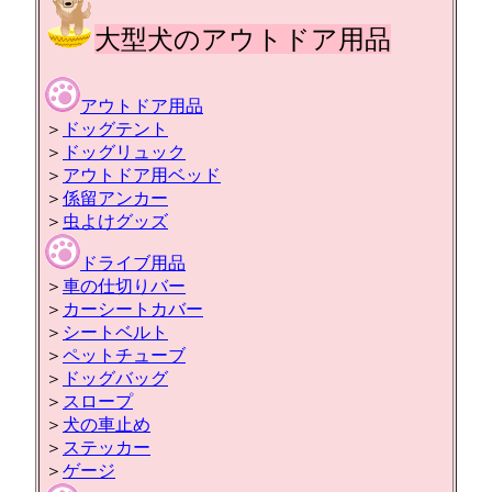
大型犬のアウトドア用品
アウトドア用品
＞
ドッグテント
＞
ドッグリュック
＞
アウトドア用ベッド
＞
係留アンカー
＞
虫よけグッズ
ドライブ用品
＞
車の仕切りバー
＞
カーシートカバー
＞
シートベルト
＞
ペットチューブ
＞
ドッグバッグ
＞
スロープ
＞
犬の車止め
＞
ステッカー
＞
ゲージ