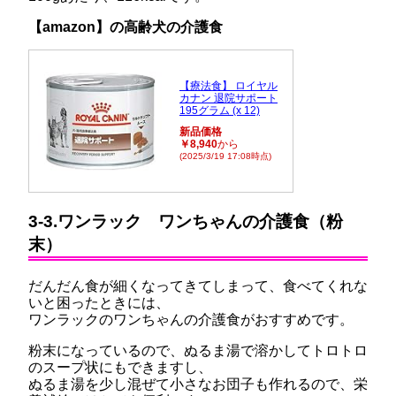
【amazon】の高齢犬の介護食
【療法食】 ロイヤル
カナン 退院サポート
195グラム (x 12)
新品価格
￥8,940
から
(2025/3/19 17:08時点)
3-3.ワンラック ワンちゃんの介護食（粉
末）
だんだん食が細くなってきてしまって、食べてくれな
いと困ったときには、
ワンラックのワンちゃんの介護食がおすすめです。
粉末になっているので、ぬるま湯で溶かしてトロトロ
のスープ状にもできますし、
ぬるま湯を少し混ぜて小さなお団子も作れるので、栄