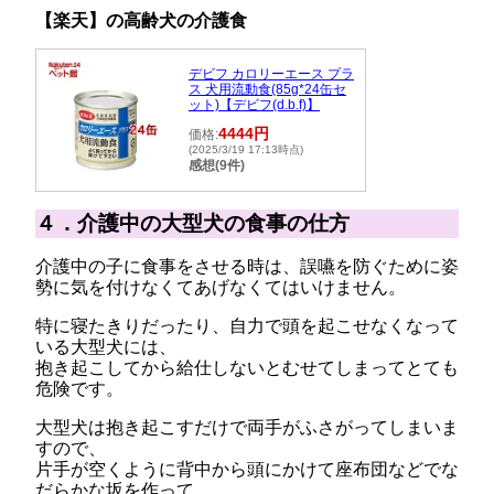
【楽天】の高齢犬の介護食
デビフ カロリーエース プラ
ス 犬用流動食(85g*24缶セ
ット)【デビフ(d.b.f)】
4444円
価格:
(2025/3/19 17:13時点)
感想(9件)
４．介護中の大型犬の食事の仕方
介護中の子に食事をさせる時は、誤嚥を防ぐために姿
勢に気を付けなくてあげなくてはいけません。
特に寝たきりだったり、自力で頭を起こせなくなって
いる大型犬には、
抱き起こしてから給仕しないとむせてしまってとても
危険です。
大型犬は抱き起こすだけで両手がふさがってしまいま
すので、
片手が空くように背中から頭にかけて座布団などでな
だらかな坂を作って