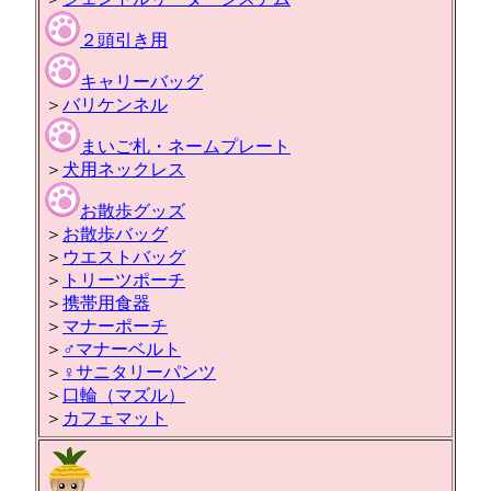
２頭引き用
キャリーバッグ
＞
バリケンネル
まいご札・ネームプレート
＞
犬用ネックレス
お散歩グッズ
＞
お散歩バッグ
＞
ウエストバッグ
＞
トリーツポーチ
＞
携帯用食器
＞
マナーポーチ
＞
♂マナーベルト
＞
♀サニタリーパンツ
＞
口輪（マズル）
＞
カフェマット