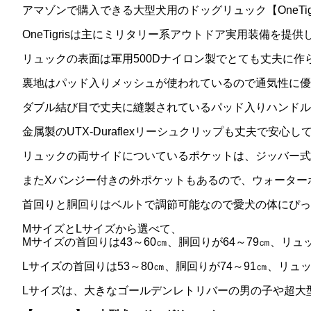
アマゾンで購入できる大型犬用のドッグリュック【OneTi
OneTigrisは主にミリタリー系アウトドア実用装備を
リュックの表面は軍用500Dナイロン製でとても丈夫に
裏地はパッド入りメッシュが使われているので通気性に優
ダブル結び目で丈夫に縫製されているパッド入りハンドル
金属製のUTX‐Duraflexリーシュクリップも丈夫で安
リュックの両サイドについているポケットは、ジッバー式
またXバンジー付きの外ポケットもあるので、ウォーター
首回りと胴回りはベルトで調節可能なので愛犬の体にぴっ
MサイズとLサイズから選べて、
Mサイズの首回りは43～60㎝、胴回りが64～79㎝、リュ
Lサイズの首回りは53～80㎝、胴回りが74～91㎝、リュッ
Lサイズは、大きなゴールデンレトリバーの男の子や超大