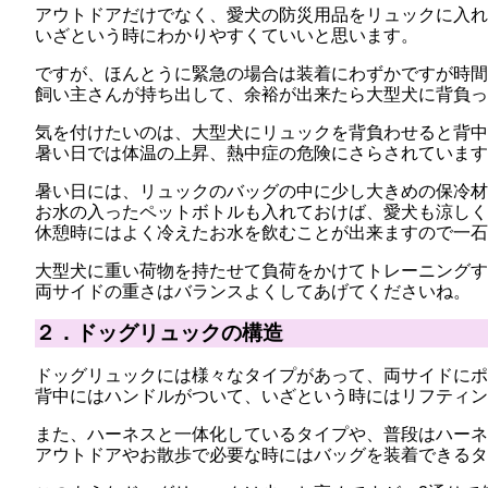
アウトドアだけでなく、愛犬の防災用品をリュックに入れ
いざという時にわかりやすくていいと思います。
ですが、ほんとうに緊急の場合は装着にわずかですが時間
飼い主さんが持ち出して、余裕が出来たら大型犬に背負っ
気を付けたいのは、大型犬にリュックを背負わせると背中
暑い日では体温の上昇、熱中症の危険にさらされています
暑い日には、リュックのバッグの中に少し大きめの保冷材
お水の入ったペットボトルも入れておけば、愛犬も涼しく
休憩時にはよく冷えたお水を飲むことが出来ますので一石
大型犬に重い荷物を持たせて負荷をかけてトレーニングす
両サイドの重さはバランスよくしてあげてくださいね。
２．ドッグリュックの構造
ドッグリュックには様々なタイプがあって、両サイドにポ
背中にはハンドルがついて、いざという時にはリフティン
また、ハーネスと一体化しているタイプや、普段はハーネ
アウトドアやお散歩で必要な時にはバッグを装着できるタ