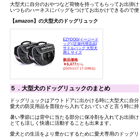
大型犬に自分のおやつなど荷物を持ってもらってお出掛け
いつものハーネスにバッグをつけてお出かけできるので便
【amazon】の大型犬のドッグリュック
EZYDOG(イージード
ッグ) [正規代理店品]
サドルバッグ 大型犬
用 L サイズ
新品価格
￥6,477
から
(2025/1/17 17:20時点)
５．大型犬のドッグリュックのまとめ
ドッグリュックはアウトドアに出かける時に大型犬に自分
愛犬の防災用品を普段から入れておいていざと言う時に持
暑い季節には背中に当たる部分に保冷剤を入れてお出掛け
とても涼しく快適に活動することも出来ます。
愛犬との生活をより豊かにするために愛犬専用のドッグリ