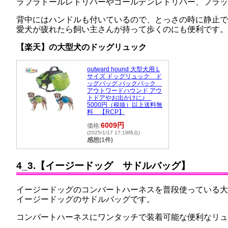
ラブラドールレトリバーやゴールデンレトリバー、フラッ
背中にはハンドルも付いているので、とっさの時に静止で
愛犬が疲れたら飼い主さんが持って歩くのにも便利です。
【楽天】の大型犬のドッグリュック
outward hound 大型犬用 L
サイズ ドッグリュック ド
ッグバッグ バックパック
アウトワードハウンド アウ
トドアやお出かけに♪
5000円（税抜）以上送料無
料 【RCP】
6009円
価格:
(2025/1/17 17:18時点)
感想(1件)
4_3.【イージードッグ サドルバッグ】
イージードッグのコンバートハーネスを普段使っている大
イージードッグのサドルバッグです。
コンバートハーネスにワンタッチで装着可能な便利なリュ