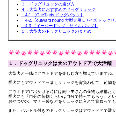
３．ドッグリュックの選び方
４．大型犬におすすめのドッグリュック
4-1.【OneTigris ドッグパック】
4-2.【outward hound 大型犬用 Lサイズ ドッ
4-3.【イージードッグ サドルバッグ】
５．大型犬のドッグリュックのまとめ
１．ドッグリュックは犬のアウトドアで大活躍
大型犬と一緒にアウトドアを楽しむ方も増えていますね。
愛犬にもアウトドアっぽくリュックを背負わせて、荷物
アウトドアに出かける時には飼い主さんの荷物も結構たく
愛犬にも『自分の荷物くらいは自分で持ってもらう』とい
おやつや水、マナー袋などをリュックに入れて背負っても
また、ハンドル付きのドッグリュックはアウトドアで愛犬