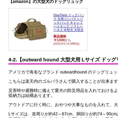
【amazon】の大型犬のドッグリュック
OneTigris ドッグパッ
ク 犬用コンパクトバ
ックパック キャンプ
ハイキング ソフトハ
ーネス 中型犬 大型犬
新品価格
￥3,500
から
(2022/2/3 14:39時点)
4-2.【outward hound 大型犬用 Lサイズ ド
アメリカで有名なブランド outwardhound のドッグリ
こちらは楽天内のゴルパラさんで購入することが出来ます
災害時や避難時に備えて愛犬の防災用品を入れておけるよ
収納力は結構あります。
アウトドアに行く時に、おやつや大事なものを入れて、
Lサイズは、首周りが約42～67cm、胴回りが約74～90c